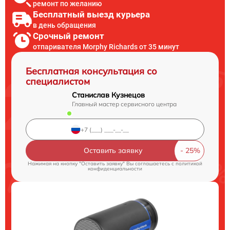
ремонт по желанию
Бесплатный выезд курьера
в день обращения
Срочный ремонт
отпаривателя Morphy Richards от 35 минут
Бесплатная консультация со
специалистом
Станислав Кузнецов
Главный мастер сервисного центра
Оставить заявку
Нажимая на кнопку "Оставить заявку" Вы соглашаетесь c
политикой
конфиденциальности