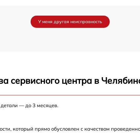
от 30 мин
У меня другая неисправность
от 30 мин
от 30 мин
от 30 мин
ва сервисного центра в Челябин
от 30 мин
от 30 мин
 детали — до 3 месяцев.
от 30 мин
ости, который прямо обусловлен с качеством проведенн
от 30 мин