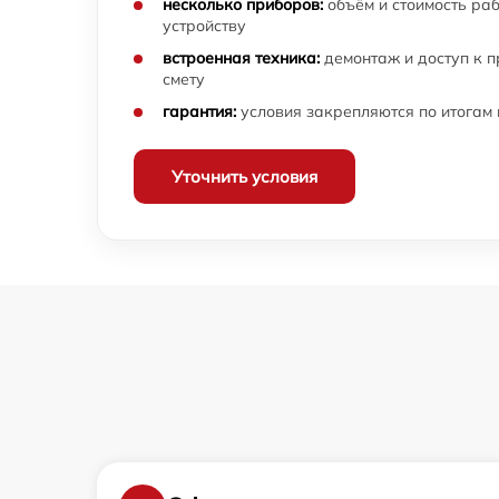
несколько приборов:
объём и стоимость ра
устройству
Ремонт цепей питания термопота Morphy
Richards
встроенная техника:
демонтаж и доступ к 
смету
Замена сетевого шнура термопота Morphy
гарантия:
условия закрепляются по итогам
Richards
Ремонт/замена термометра термопота
Уточнить условия
Morphy Richards