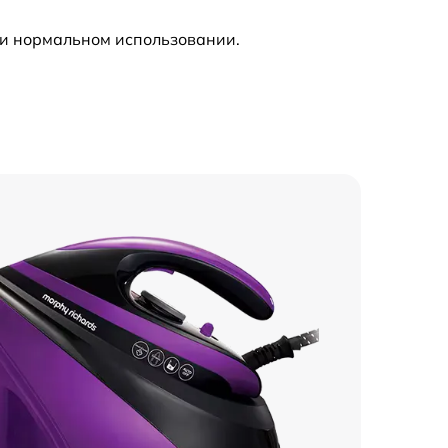
ри нормальном использовании.
230 р
600 р
600 р
910 р
800 р
700 р
600 р
600 р