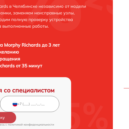
ards в Челябинске независимо от модели
ломки, заменяем неисправные узлы,
одим полную проверку устройства
а выполненные работы.
а Morphy Richards до 3 лет
 желанию
бращения
chards от 35 минут
я со специалистом
вку
есь c
политикой конфиденциальности