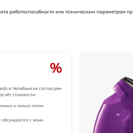
рата работоспособности или техническим параметрам п
от 30 мин
от 30 мин
от 30 мин
от 30 мин
%
y
от 30 мин
rds в Челябинске согласуем
а
асчёт стоимости:
от 30 мин
ломки и только потом
от 30 мин
 обсуждается с вами
y
от 30 мин