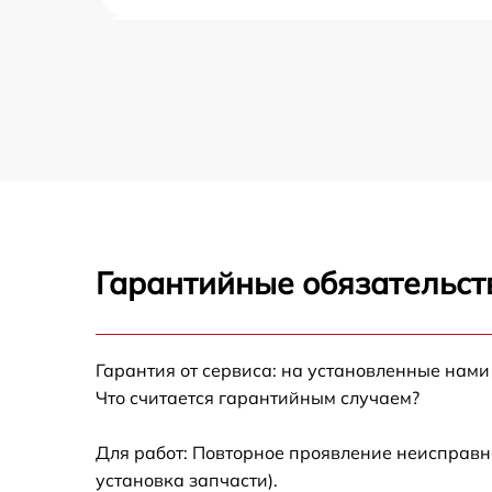
Ремонт корпуса термопота Morphy Richards
Замена термопредохранителя термопота
Morphy Richards
Замена термостата термопота Morphy
Richards
Ремонт двигателя термопота Morphy
Richards
Гарантийные обязательст
Комплексная чистка термопота Morphy
Richards
Замена крышки термопота Morphy Richards
Гарантия от сервиса: на установленные нами
Что считается гарантийным случаем?
Замена подсветки индикаторов термопота
Morphy Richards
Для работ: Повторное проявление неисправн
Замена шнура термопота Morphy Richards
установка запчасти).