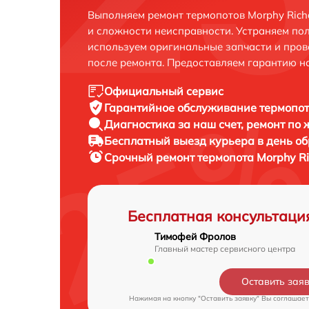
Выполняем ремонт термопотов Morphy Rich
и сложности неисправности. Устраняем по
используем оригинальные запчасти и пров
после ремонта. Предоставляем гарантию н
Официальный сервис
Гарантийное обслуживание
термопот
Диагностика за наш счет,
ремонт по
Бесплатный выезд курьера
в день о
Срочный ремонт
термопота Morphy Ri
Бесплатная консультаци
Тимофей Фролов
Главный мастер сервисного центра
Оставить зая
Нажимая на кнопку "Оставить заявку" Вы соглашает