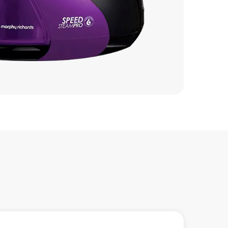
700 р
400 р
600 р