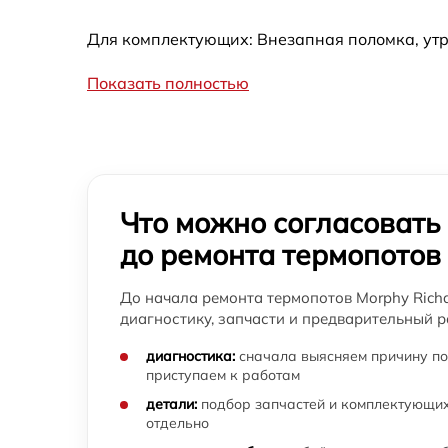
Для комплектующих: Внезапная поломка, ут
Замена датчика термопота Morphy Richards
Показать полностью
Ремонт датчика температуры термопота
Morphy Richards
Ремонт кнопок термопота Morphy Richards
Ремонт или замена проводки термопота
Что можно согласовать
Morphy Richards
до ремонта термопотов
Ремонт или замена помпы термопота Morph
Richards
До начала ремонта термопотов Morphy Richa
Глубокая чистка и декальцинация термопот
диагностику, запчасти и предварительный р
Morphy Richards
диагностика:
сначала выясняем причину по
Ремонт термодатчика термопота Morphy
приступаем к работам
Richards
детали:
подбор запчастей и комплектующих
отдельно
Ремонт платы управления термопота Morph
Richards