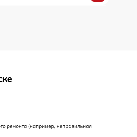
900 р
600 р
500 р
1860 р
ске
360 р
400 р
400 р
ого ремонта (например, неправильная
240 р